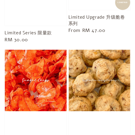
ʟɪᴍɪᴛᴇᴅ
Limited Upgrade 升级脆卷
系列
Regular
From
RM 47.00
Limited Series 限量款
price
Regular
RM 30.00
price