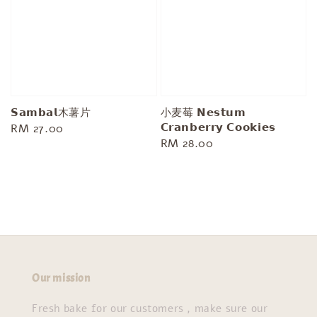
𝗦𝗮𝗺𝗯𝗮𝗹木薯片
小麦莓 𝗡𝗲𝘀𝘁𝘂𝗺
𝗖𝗿𝗮𝗻𝗯𝗲𝗿𝗿𝘆 𝗖𝗼𝗼𝗸𝗶𝗲𝘀
Regular
RM 27.00
Regular
RM 28.00
price
price
Our mission
Fresh bake for our customers , make sure our