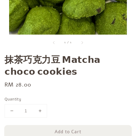
1
/
1
抹茶巧克力豆 𝗠𝗮𝘁𝗰𝗵𝗮
𝗰𝗵𝗼𝗰𝗼 𝗰𝗼𝗼𝗸𝗶𝗲𝘀
Regular
RM 28.00
price
Quantity
Add to Cart