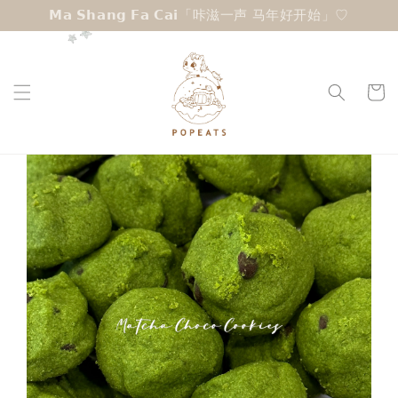
𝗠𝗮 𝗦𝗵𝗮𝗻𝗴 𝗙𝗮 𝗖𝗮𝗶「咔滋一声 马年好开始」♡︎